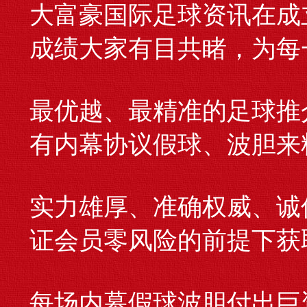
大富豪国际足球资讯在成
成绩大家有目共睹，为每
最优越、最精准的足球推
有内幕协议假球、波胆来
实力雄厚、准确权威、诚
证会员零风险的前提下获
每场内幕假球波胆付出巨