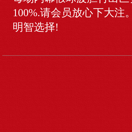
100%.请会员放心下大
明智选择!