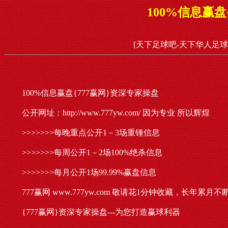
100%信息赢盘
[天下足球吧-天下华人足球
100%信息赢盘{777赢网}资深专家操盘
公开网址：http://www.777yw.com/ 因为专业 所以辉煌
>>>>>>>每晚重点公开1－3场重锺信息
>>>>>>>每周公开1－2场100%绝杀信息
>>>>>>>每月公开1场99.99%赢盘信息
777赢网 www.777yw.com 敬请花1分钟收藏，长年累月
{777赢网}资深专家操盘---为您打造赢球利器