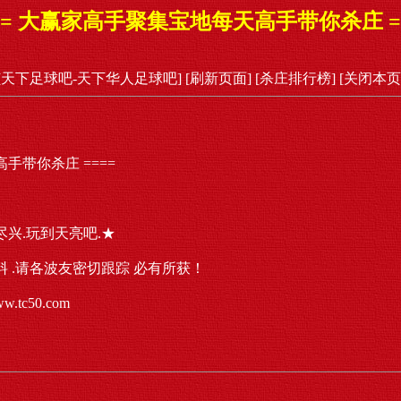
== 大赢家高手聚集宝地每天高手带你杀庄 =
[天下足球吧-天下华人足球吧]
[刷新页面]
[杀庄排行榜]
[关闭本页
手带你杀庄 ====
尽兴.玩到天亮吧.★
料 .请各波友密切跟踪 必有所获！
.tc50.com