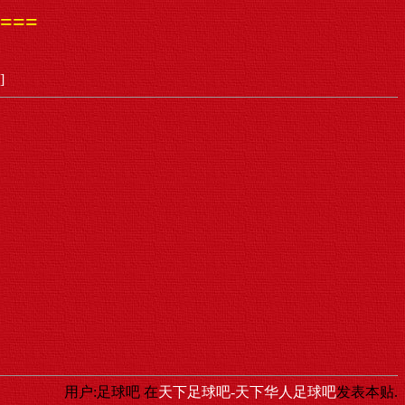
===
]
用户:足球吧
在
天下足球吧-天下华人足球吧
发表本贴.