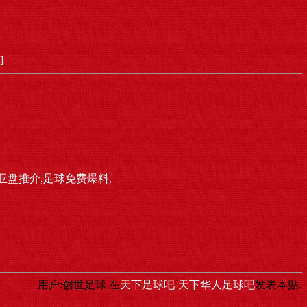
]
亚盘推介,足球免费爆料,
用户:创世足球
在
天下足球吧-天下华人足球吧
发表本贴.