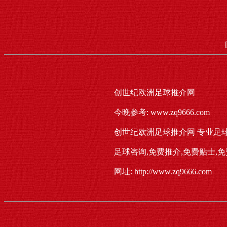
创世纪欧洲足球推介网
今晚参考: www.zq9666.com
创世纪欧洲足球推介网 专业足球
足球咨询,免费推介,免费贴士,
网址: http://www.zq9666.com