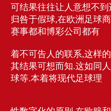
可结果往往让人意想不到
归咎于假球,在欧洲足球
赛事都和博彩公司都有
着不可告人的联系,这样
其结果可想而知.这如同
球等.本着将现代足球理