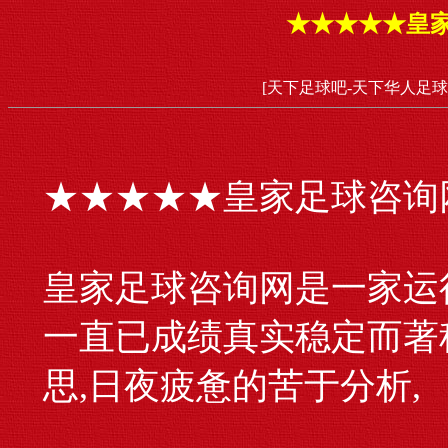
★★★★★皇
[天下足球吧-天下华人足球
★★★★★皇家足球咨询
皇家足球咨询网是一家运
一直已成绩真实稳定而著
思,日夜疲惫的苦于分析,