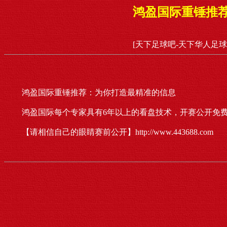
鸿盈国际重锤推
[天下足球吧-天下华人足球
鸿盈国际重锤推荐：为你打造最精准的信息
鸿盈国际每个专家具有6年以上的看盘技术，开赛公开免
【请相信自己的眼睛赛前公开】http://www.443688.com