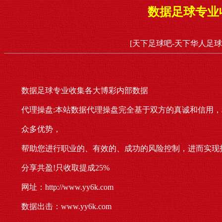
数据足球专业
[天下足球吧-天下华人足球
数据足球专业收集各大博彩内部数据
代理操盘:本站数据代理操盘完全基于双方的真诚和信用
众多优势，
帮助您进行职业的、有效的、成功的风险控制，进而实现
分享共盈!只收取提成25%
网址：http://www.yy6k.com
数据出击：www.yy6k.com