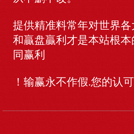
提供精准料常年对世界各
和贏盘贏利才是本站根本
同赢利
！输赢永不作假.您的认可